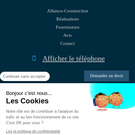
Alliance-Construction
Réalisations
Fournisseurs
Avis
Contact
Afficher le téléphone
Demander un devis
Continuer sans accepter
Bonjour c'est nous...
Plan du site
Les Cookies
Mentions légales
Notre rôle est de contribuer à l'analyse du
trafic et au bon fonctionnement de ce site.
C'est OK pour vous ?
Création et référencement du site par Simplébo
Lire la politique de confidentialité
Site créé grâce à La
Société Générale - Banque des professionnels