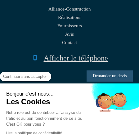
Alliance-Construction
Réalisations
Fournisseurs
Avis
Contact
Afficher le téléphone
Demander un devis
Continuer sans accepter
Bonjour c'est nous...
Plan du site
Les Cookies
Mentions légales
Notre rôle est de contribuer à l'analyse du
trafic et au bon fonctionnement de ce site.
C'est OK pour vous ?
Création et référencement du site par Simplébo
Lire la politique de confidentialité
Site créé grâce à La
Société Générale - Banque des professionnels