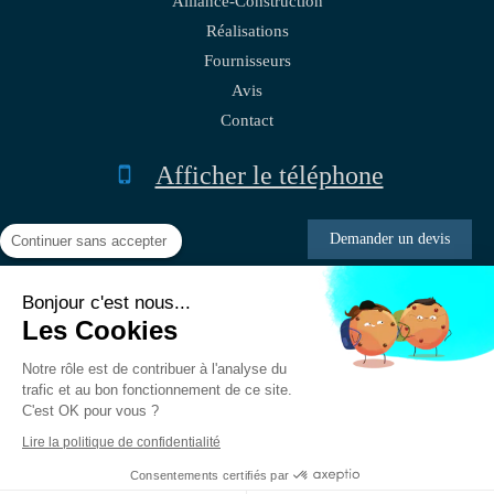
Alliance-Construction
Réalisations
Fournisseurs
Avis
Contact
Afficher le téléphone
Demander un devis
Continuer sans accepter
Bonjour c'est nous...
Plan du site
Les Cookies
Mentions légales
Notre rôle est de contribuer à l'analyse du
trafic et au bon fonctionnement de ce site.
C'est OK pour vous ?
Création et référencement du site par Simplébo
Lire la politique de confidentialité
Site créé grâce à La
Société Générale - Banque des professionnels
Consentements certifiés par