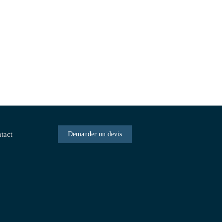
tact
Demander un devis
la manière dont vos informations sont manipulées.