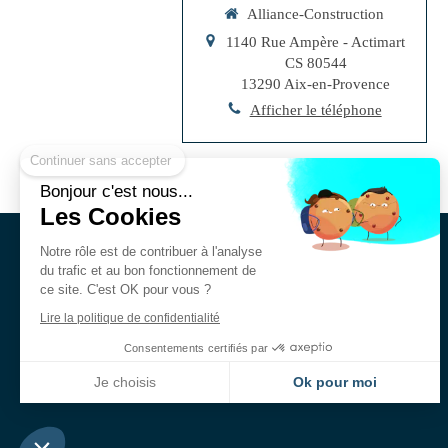
Alliance-Construction
1140 Rue Ampère - Actimart
CS 80544
13290
Aix-en-Provence
Afficher le téléphone
Continuer sans accepter
Bonjour c'est nous...
Les Cookies
Notre rôle est de contribuer à l'analyse
ALLIANCE-
du trafic et au bon fonctionnement de
ce site. C'est OK pour vous ?
CONSTRUCTION
Lire la politique de confidentialité
Consentements certifiés par
Je choisis
Ok pour moi
Plateforme de Gestion du Consentement : Personnalisez vos Options
Axeptio consent
Notre plateforme vous permet d'adapter et de gérer vos paramètres de confidentialité, en ga