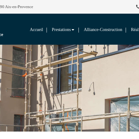
290 Aix-en-Provence
Accueil
Prestations
Alliance-Construction
Réal
ce