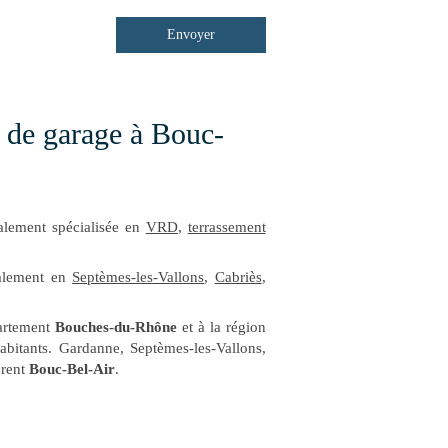
Envoyer
n de garage à Bouc-
alement spécialisée en
VRD
,
terrassement
galement en
Septèmes-les-Vallons
,
Cabriès
,
partement
Bouches-du-Rhône
et à la région
abitants. Gardanne, Septèmes-les-Vallons,
urent
Bouc-Bel-Air
.