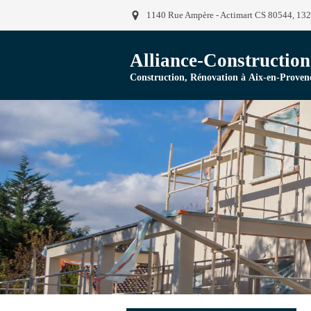
1140 Rue Ampère - Actimart CS 80544, 13
Alliance-Construction
Construction, Rénovation à Aix-en-Proven