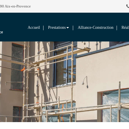
290 Aix-en-Provence
Accueil
Prestations
Alliance-Construction
Réal
ce