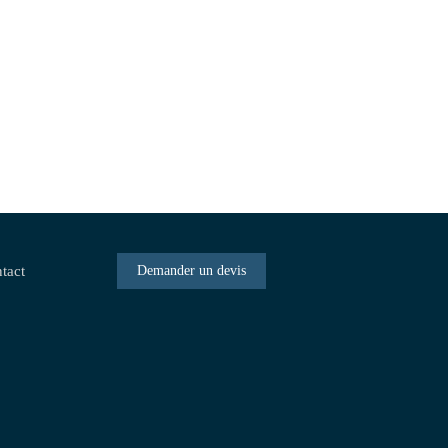
tact
Demander un devis
la manière dont vos informations sont manipulées.